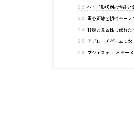
2.2
ヘッド形状別の性能と
2.3
重心距離と慣性モーメ
2.4
打感と寛容性に優れた
2.5
アプローチゲームにお
2.6
マジェスティ w モー