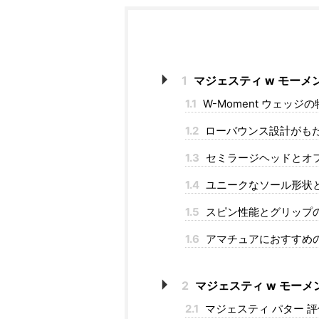
1
マジェスティ w モーメ
1.1
W-Moment ウェッジ
1.2
ローバウンス設計がも
1.3
セミラージヘッドとオ
1.4
ユニークなソール形状
1.5
スピン性能とグリップ
1.6
アマチュアにおすすめ
2
マジェスティ w モーメ
2.1
マジェスティ パター 