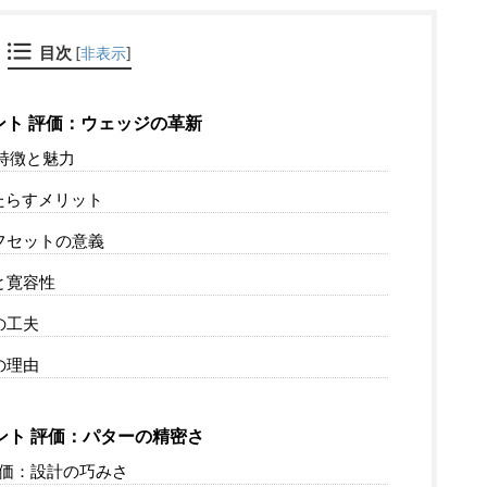
目次
[
非表示
]
ント 評価：ウェッジの革新
の特徴と魅力
たらすメリット
フセットの意義
と寛容性
の工夫
の理由
ント 評価：パターの精密さ
評価：設計の巧みさ