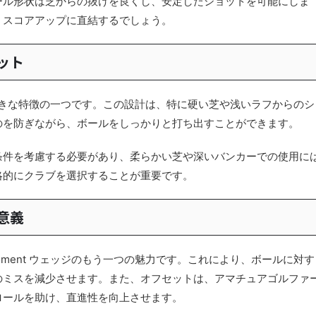
ール形状は芝からの抜けを良くし、安定したショットを可能にしま
、スコアアップに直結するでしょう。
ット
の大きな特徴の一つです。この設計は、特に硬い芝や浅いラフからのシ
のを防ぎながら、ボールをしっかりと打ち出すことができます。
条件を考慮する必要があり、柔らかい芝や深いバンカーでの使用に
略的にクラブを選択することが重要です。
意義
ment ウェッジのもう一つの魅力です。これにより、ボールに対す
のミスを減少させます。また、オフセットは、アマチュアゴルファ
ロールを助け、直進性を向上させます。