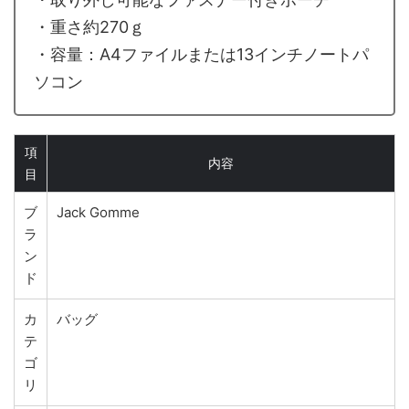
・重さ約270ｇ
・容量：A4ファイルまたは13インチノートパ
ソコン
項
内容
目
ブ
Jack Gomme
ラ
ン
ド
カ
バッグ
テ
ゴ
リ