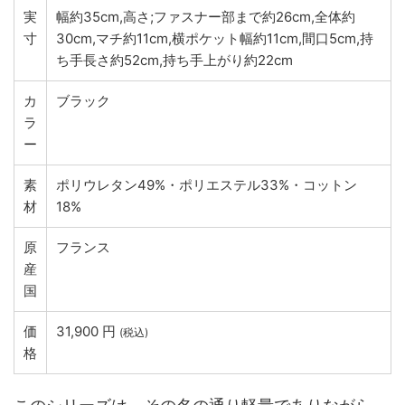
実
幅約35cm,高さ;ファスナー部まで約26cm,全体約
寸
30cm,マチ約11cm,横ポケット幅約11cm,間口5cm,持
ち手長さ約52cm,持ち手上がり約22cm
カ
ブラック
ラ
ー
素
ポリウレタン49%・ポリエステル33%・コットン
材
18%
原
フランス
産
国
価
31,900 円
(税込)
格